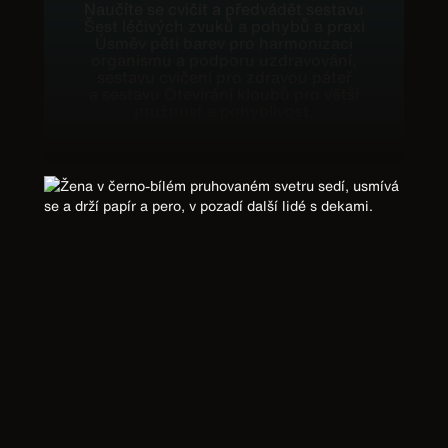
Naučíte se cvičit a předvádět sestavu
Šest léčivých zvuků a pohybů a praxi
Úsměv pěti barev pro harmonizaci
organismu a podporu uzdravování,
sestavu cvičení pro zdravou páteř
a sestavu Otevírání kloubů pro větší
pružnost a pohyblivost.