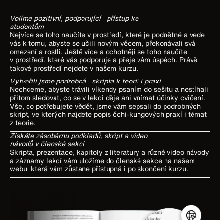
Volíme pozitivní, podporující přístup ke
studentům
Nejvíce se toho naučíte v prostředí, které je podnětné a vede
vás k tomu, abyste se učili novým věcem, překonávali svá
omezení a rostli. Ještě více a ochotněji se toho naučíte
v prostředí, které vás podporuje a přeje vám úspěch. Právě
takové prostředí nejdete v našem kurzu.
Vytvořili jsme podrobná skripta k teorii i praxi
Nechceme, abyste trávili víkendy psaním do sešitu a nestíhali
přitom sledovat, co se v lekci děje ani vnímat účinky cvičení.
Vše, co potřebujete vědět, jsme vám sepsali do podrobných
skript, ve kterých najdete popis čchi-kungových praxí i témat
z teorie.
Získáte zásobárnu podkladů, skript a video
návodů v členské sekci
Skripta, prezentace, kapitoly z literatury a různé video návody
a záznamy lekcí vám uložíme do členské sekce na našem
webu, která vám zůstane přístupná i po skončení kurzu.