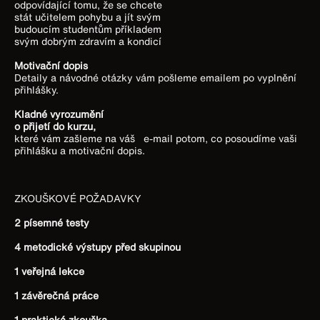
odpovídající tomu, že se chcete
stát učitelem pohybu a jít svým
budoucím studentům příkladem
svým dobrým zdravím a kondicí
Motivační dopis
Detaily a návodné otázky vám pošleme emailem po vyplnění
přihlášky.
Kladné vyrozumění
o přijetí do kurzu,
které vám zašleme na váš e-mail potom, co posoudíme vaši
přihlášku a motivační dopis.
ZKOUŠKOVÉ POŽADAVKY
2 písemné testy
4 metodické výstupy před skupinou
1 veřejná lekce
1 závěrečná práce
1 praktická zkouška