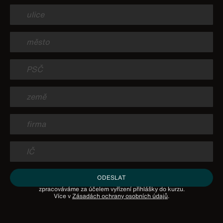
ODESLAT
Odesláním přihlášky berete na vědomí, že vaše osobní údaje
zpracováváme za účelem vyřízení přihlášky do kurzu.
Více v
Zásadách ochrany osobních údajů
.