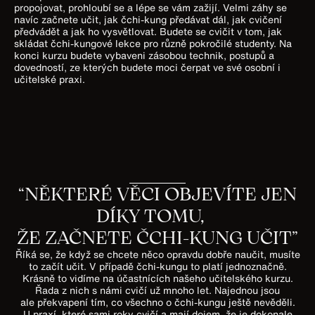
propojovat, prohloubí se a lépe se vám zažijí. Velmi záhy se
navíc začnete učit, jak čchi-kung předávat dál, jak cvičení
předvádět a jak ho vysvětlovat. Budete se cvičit v tom, jak
skládat čchi-kungové lekce pro různě pokročilé studenty. Na
konci kurzu budete vybaveni zásobou technik, postupů a
dovedností, ze kterých budete moci čerpat ve své osobní i
učitelské praxi.
“NĚKTERÉ VĚCI OBJEVÍTE JEN
DÍKY TOMU,
ŽE ZAČNETE ČCHI-KUNG UČIT”
Říká se, že když se chcete něco opravdu dobře naučit, musíte
to začít učit. V případě čchi-kungu to platí jednoznačně.
Krásně to vidíme na účastnících našeho učitelského kurzu.
Řada z nich s námi cvičí už mnoho let. Najednou jsou
ale překvapení tím, co všechno o čchi-kungu ještě nevěděli.
U praxí, které sami roky cvičí a mají dojem, že je dokonale