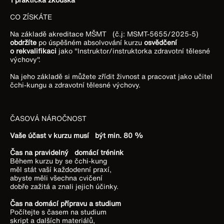
CO ZÍSKÁTE
Na základě akreditace MŠMT (č.j: MSMT-5655/2025-5)
obdržíte
po úspěšném absolvování kurzu
osvědčení
o rekvalifikaci
jako "Instruktor/instruktorka zdravotní tělesné
výchovy".
Na jeho základě si můžete zřídit živnost a pracovat jako učitel
čchi-kungu a zdravotní tělesné výchovy.
ČASOVÁ NÁROČNOST
Vaše účast v kurzu musí být min. 80 %
Čas na pravidelný domácí trénink
Během kurzu by se čchi-kung
měl stát vaší každodenní praxí,
abyste měli všechna cvičení
dobře zažitá a znali jejich účinky.
Čas na domácí přípravu a studium
Počítejte s časem na studium
skript a dalších materiálů,