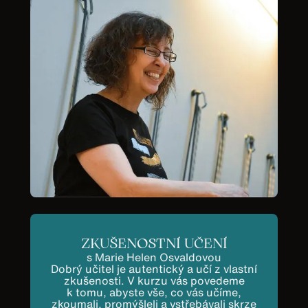
ZKUŠENOSTNÍ UČENÍ
s Marie Helen Osvaldovou
Dobrý učitel je autentický a učí z vlastní
zkušenosti. V kurzu vás povedeme
k tomu, abyste vše, co vás učíme,
zkoumali, promýšleli a vstřebávali skrze