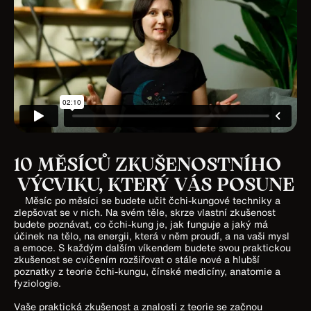
10 MĚSÍCŮ ZKUŠENOSTNÍHO
VÝCVIKU, KTERÝ VÁS POSUNE
Měsíc po měsíci se budete učit čchi-kungové techniky a
zlepšovat se v nich. Na svém těle, skrze vlastní zkušenost
budete poznávat, co čchi-kung je, jak funguje a jaký má
účinek na tělo, na energii, která v něm proudí, a na vaši mysl
a emoce. S každým dalším víkendem budete svou praktickou
zkušenost se cvičením rozšiřovat o stále nové a hlubší
poznatky z teorie čchi-kungu, čínské medicíny, anatomie a
fyziologie.
Vaše praktická zkušenost a znalosti z teorie se začnou