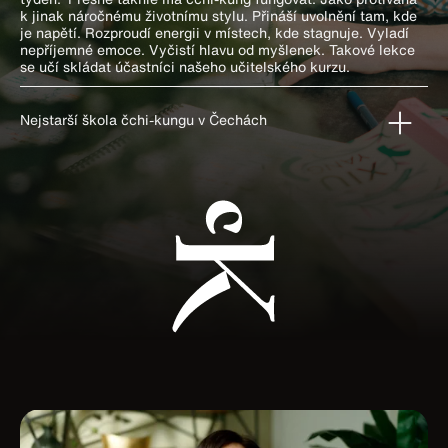
k jinak náročnému životnímu stylu. Přináší uvolnění tam, kde
je napětí. Rozproudí energii v místech, kde stagnuje. Vyladí
nepříjemné emoce. Vyčistí hlavu od myšlenek. Takové lekce
se učí skládat účastníci našeho učitelského kurzu.
Nejstarší škola čchi-kungu v Čechách