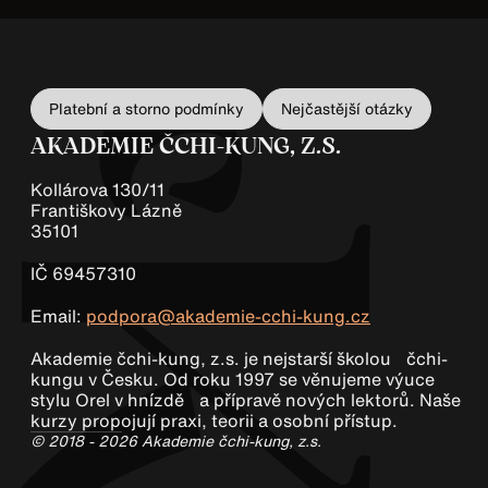
Platební a storno podmínky
Nejčastější otázky
AKADEMIE ČCHI-KUNG, Z.S.
Kollárova 130/11
Františkovy Lázně
35101
IČ 69457310
Email:
podpora@akademie-cchi-kung.cz
Akademie čchi-kung, z.s. je nejstarší školou čchi-
kungu v Česku. Od roku 1997 se věnujeme výuce
stylu Orel v hnízdě a přípravě nových lektorů. Naše
kurzy propojují praxi, teorii a osobní přístup.
© 2018 - 2026 Akademie čchi-kung, z.s.