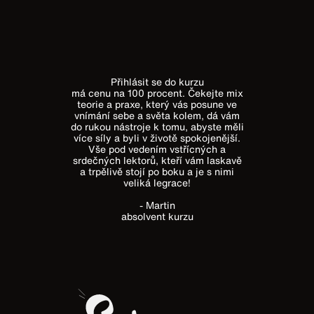
Přihlásit se do kurzu
má cenu na 100 procent. Čekejte mix
teorie a praxe, který vás posune ve
vnímání sebe a světa kolem, dá vám
do rukou nástroje k tomu, abyste měli
více síly a byli v životě spokojenější.
Vše pod vedením vstřícných a
srdečných lektorů, kteří vám laskavě
a trpělivě stojí po boku a je s nimi
veliká legrace!
- Martin
absolvent kurzu