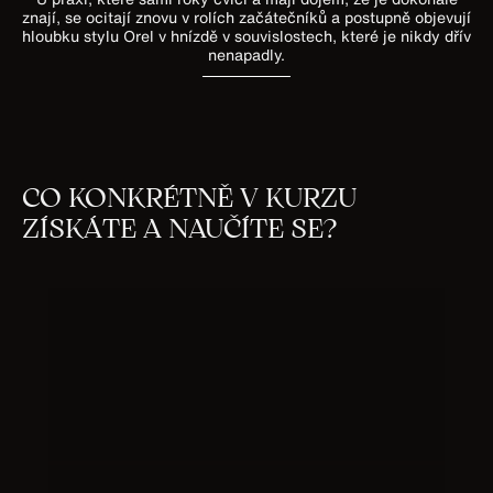
znají, se ocitají znovu v rolích začátečníků a postupně objevují
hloubku stylu Orel v hnízdě v souvislostech, které je nikdy dřív
nenapadly.
CO KONKRÉTNĚ V KURZU
ZÍSKÁTE A NAUČÍTE SE?
TECHNIKY OBECNÉHO ČCHI-
KUNGU
s Marie Helen Osvaldovou
Naučíte se zacvičit a předcvičovat 18
čchi-kungových pohybů ze sestavy Orel
v hnízdě, 4 postoje pro posílení těla
a načerpání energie a kompletní
energetickou automasáž.