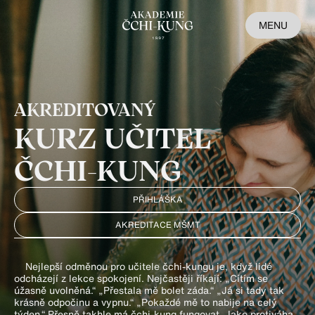
MENU
AKREDITOVANÝ
KURZ UČITEL
ČCHI-KUNG
PŘIHLÁŠKA
AKREDITACE MŠMT
Nejlepší odměnou pro učitele čchi-kungu je, když lidé
odcházejí z lekce spokojení. Nejčastěji říkají: „Cítím se
úžasně uvolněná.“ „Přestala mě bolet záda.“ „Já si tady tak
krásně odpočinu a vypnu.“ „Pokaždé mě to nabije na celý
týden.“ Přesně takhle má čchi-kung fungovat. Jako protiváha